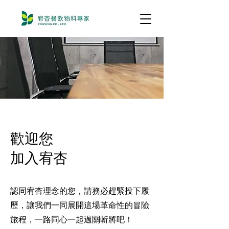
歡迎您
加入宥杏
認同宥杏理念的您，請務必趕緊投下履
歷，讓我們一同展開這場革命性的冒險
旅程，一路同心一起過關斬將吧！